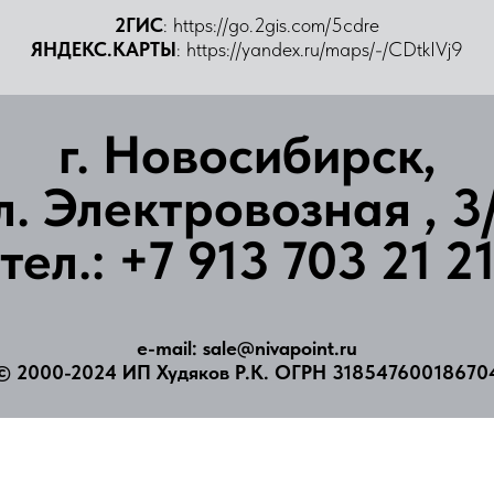
2ГИС
:
https://go.2gis.com/5cdre
ЯНДЕКС.КАРТЫ
:
https://yandex.ru/maps/-/CDtkIVj9
г. Новосибирск,
л. Электровозная , 3
тел.: +7 913 703 21 2
e-mail: sale@nivapoint.ru
© 2000-2024
ИП Худяков Р.К. ОГРН 31854760018670
HOME PAGE
PROJECTS
CAREERS
PA