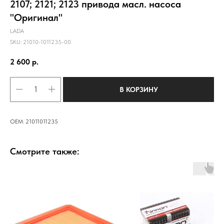
2107; 2121; 2123 привода масл. насоса
"Оригинал"
LADA
SKU:
21010-1011235-00
2 600
р.
В КОРЗИНУ
OEM: 21011011235
Смотрите также: