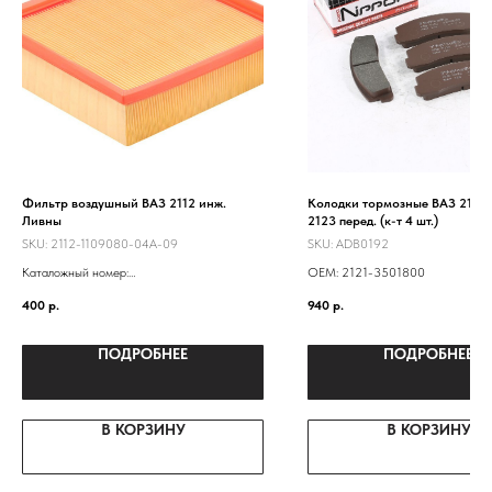
Фильтр воздушный ВАЗ 2112 инж.
Колодки тормозные ВАЗ 2121-
Ливны
2123 перед. (к-т 4 шт.)
SKU:
2112-1109080-04А-09
SKU:
ADB0192
Каталожный номер:
ОЕМ: 2121-3501800
21120110901110
400
р.
940
р.
2112-1109080
ПОДРОБНЕЕ
ПОДРОБНЕЕ
В КОРЗИНУ
В КОРЗИНУ