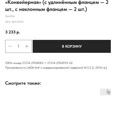
«Конвейерная» (с удлинённым фланцем — 2
шт., с наклонным фланцем — 2 шт.)
БелМаг
SKU:
BM.0244
3 233
р.
В КОРЗИНУ
ОЕМ-номер 21214-2904082 + 21214-2904192-02
Применяемость LADA 4x4 с модернизированной подвеской М.5.2 (с 2016 г.в.)
Смотрите также: