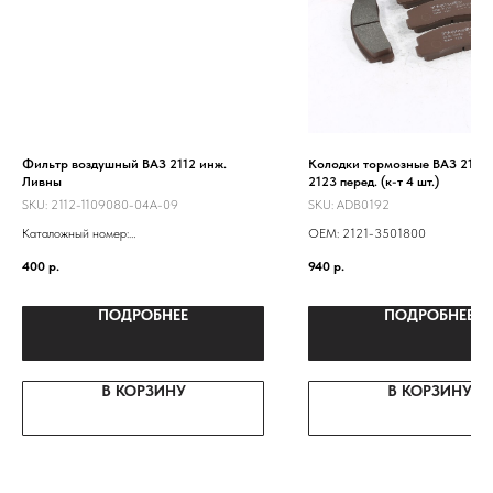
Фильтр воздушный ВАЗ 2112 инж.
Колодки тормозные ВАЗ 2121-
Ливны
2123 перед. (к-т 4 шт.)
SKU:
2112-1109080-04А-09
SKU:
ADB0192
Каталожный номер:
ОЕМ: 2121-3501800
21120110901110
400
р.
940
р.
2112-1109080
ПОДРОБНЕЕ
ПОДРОБНЕЕ
В КОРЗИНУ
В КОРЗИНУ