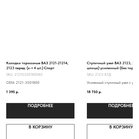
Колодки тормозные ВАЗ 2121-21214,
Ступичный узел ВАЗ 2123, 212
2123 перед. (к-т 4 шт.) Спорт
шлица) усиленный (без торм.д
на машину
SKU:
21210350180083
SKU:
2123-БТД
ОЕМ: 2121-3501800
Усиленный ступичный узел с уси
ступицей 2123, двухрядным под
1 395
р.
18 750
р.
от грузовика "Ивеко"
ПОДРОБНЕЕ
ПОДРОБНЕЕ
В КОРЗИНУ
В КОРЗИНУ