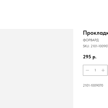
Прокладк
ФОРВАРД
SKU:
2101-1009
295
р.
2101-1009070