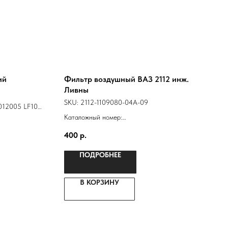
ий
Фильтр воздушный ВАЗ 2112 инж.
Ливны
SKU:
2112-1109080-04А-09
012005 LF101-
4
Каталожный номер:
O 2101-
21120110901110
400
р.
2112-1109080
ПОДРОБНЕЕ
В КОРЗИНУ