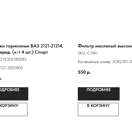
ки тормозные ВАЗ 2121-21214,
Фильтр масляный высок
еред. (к-т 4 шт.) Спорт
SKU:
C1141
1210350180083
Каталожный номер: ATR2101-1
121-3501800
-0451203154 2101010120058
550
р.
21010101200583 NF-1001EUR
р.
1012005
ОДРОБНЕЕ
ПОДРОБНЕЕ
 КОРЗИНУ
В КОРЗИНУ