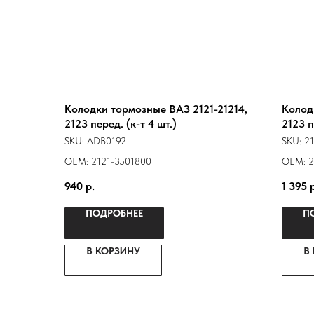
Колодки тормозные ВАЗ 2121-21214,
Колод
2123 перед. (к-т 4 шт.)
2123 п
SKU:
ADB0192
SKU:
2
ОЕМ: 2121-3501800
ОЕМ: 2
940
р.
1 395
ПОДРОБНЕЕ
П
В КОРЗИНУ
В