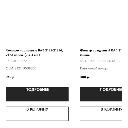
Колодки тормозные ВАЗ 2121-21214,
Фильтр воздушный ВАЗ 2112 и
2123 перед. (к-т 4 шт.)
Ливны
SKU:
ADB0192
SKU:
2112-1109080-04А-09
ОЕМ: 2121-3501800
Каталожный номер:
21120110901110
940
р.
400
р.
2112-1109080
ПОДРОБНЕЕ
ПОДРОБНЕЕ
В КОРЗИНУ
В КОРЗИНУ