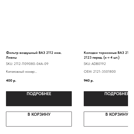
Фильтр воздушный ВАЗ 2112 инж.
Колодки тормозные ВАЗ 2121-
Ливны
2123 перед. (к-т 4 шт.)
SKU:
2112-1109080-04А-09
SKU:
ADB0192
Каталожный номер:
ОЕМ: 2121-3501800
21120110901110
400
р.
940
р.
2112-1109080
ПОДРОБНЕЕ
ПОДРОБНЕЕ
В КОРЗИНУ
В КОРЗИНУ