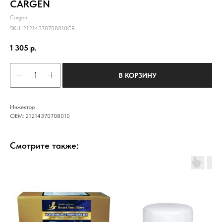
CARGEN
Cargen
SKU:
21214370708010CR
1 305
р.
В КОРЗИНУ
Инжектор
OEM: 21214370708010
Смотрите также: