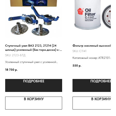
Ступичный узел ВАЗ 2123, 21214 (24
Фильтр масляный высокий
шлица) усиленный (без торм.диска) к-т
SKU:
C1141
на машину
SKU:
2123-БТД
Каталожный номер: ATR2101-10
Усиленный ступичный узел с усиленной
LF101- -0451203154 21010101
550
р.
ступицей 2123, двухрядным подшипником
21010101200583 NF-1001EURO 
18 750
р.
от грузовика "Ивеко"
1012005
ПОДРОБНЕЕ
ПОДРОБНЕЕ
В КОРЗИНУ
В КОРЗИНУ