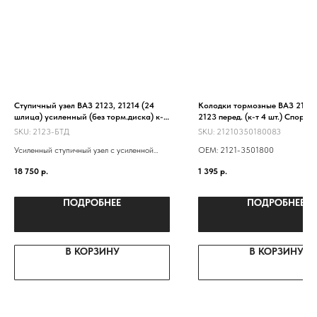
Ступичный узел ВАЗ 2123, 21214 (24
Колодки тормозные ВАЗ 2121-
шлица) усиленный (без торм.диска) к-т
2123 перед. (к-т 4 шт.) Спорт
на машину
SKU:
2123-БТД
SKU:
21210350180083
Усиленный ступичный узел с усиленной
ОЕМ: 2121-3501800
ступицей 2123, двухрядным подшипником
18 750
р.
1 395
р.
от грузовика "Ивеко"
ПОДРОБНЕЕ
ПОДРОБНЕЕ
В КОРЗИНУ
В КОРЗИНУ