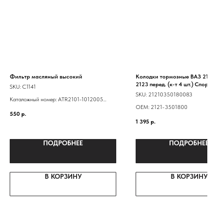
Фильтр масляный высокий
Колодки тормозные ВАЗ 2121-
2123 перед. (к-т 4 шт.) Спорт
SKU:
C1141
SKU:
21210350180083
Каталожный номер: ATR2101-1012005
ОЕМ: 2121-3501800
LF101- -0451203154 21010101200584
550
р.
21010101200583 NF-1001EURO 2101-
1 395
р.
1012005
ПОДРОБНЕЕ
ПОДРОБНЕЕ
В КОРЗИНУ
В КОРЗИНУ