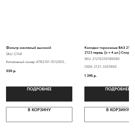
Фильтр масляный высокий
Колодки тормозные ВАЗ 2121-
2123 перед. (к-т 4 шт.) Спорт
SKU:
C1141
SKU:
21210350180083
Каталожный номер: ATR2101-1012005
ОЕМ: 2121-3501800
LF101- -0451203154 21010101200584
550
р.
21010101200583 NF-1001EURO 2101-
1 395
р.
1012005
ПОДРОБНЕЕ
ПОДРОБНЕЕ
В КОРЗИНУ
В КОРЗИНУ