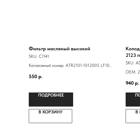
Фильтр масляный высокий
Колод
2123 п
SKU:
C1141
SKU:
A
Каталожный номер: ATR2101-1012005 LF101-
-0451203154 21010101200584
ОЕМ: 2
550
р.
21010101200583 NF-1001EURO 2101-
940
р.
1012005
ПОДРОБНЕЕ
П
В КОРЗИНУ
В