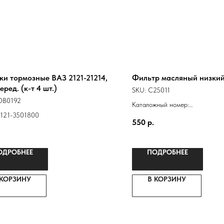
ки тормозные ВАЗ 2121-21214,
Фильтр масляный низки
еред. (к-т 4 шт.)
SKU:
C25011
DB0192
Каталожный номер:
121-3501800
21010101200584
550
р.
21010101200583
ОДРОБНЕЕ
ПОДРОБНЕЕ
 КОРЗИНУ
В КОРЗИНУ