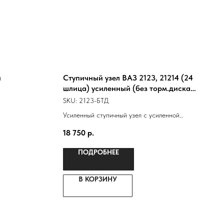
й
Ступичный узел ВАЗ 2123, 21214 (24
шлица) усиленный (без торм.диска)
к-т на машину
SKU:
2123-БТД
Усиленный ступичный узел с усиленной
ступицей 2123, двухрядным подшипником от
18 750
р.
грузовика "Ивеко"
ПОДРОБНЕЕ
В КОРЗИНУ