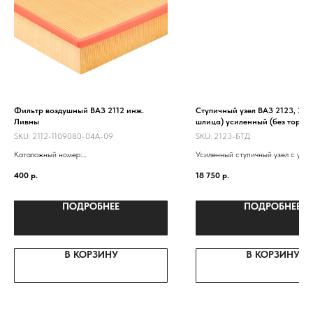
Фильтр воздушный ВАЗ 2112 инж.
Ступичный узел ВАЗ 2123, 212
Ливны
шлица) усиленный (без торм.д
на машину
SKU:
2112-1109080-04А-09
SKU:
2123-БТД
Каталожный номер:
Усиленный ступичный узел с уси
21120110901110
ступицей 2123, двухрядным под
400
р.
18 750
р.
2112-1109080
от грузовика "Ивеко"
ПОДРОБНЕЕ
ПОДРОБНЕЕ
В КОРЗИНУ
В КОРЗИНУ