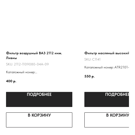
Фильтр воздушный ВАЗ 2112 инж.
Фильтр масляный высокий
Ливны
SKU:
C1141
SKU:
2112-1109080-04А-09
Каталожный номер: ATR2101-10
Каталожный номер:
LF101- -0451203154 21010101
550
р.
21120110901110
21010101200583 NF-1001EURO 
400
р.
2112-1109080
1012005
ПОДРОБНЕЕ
ПОДРОБНЕЕ
В КОРЗИНУ
В КОРЗИНУ