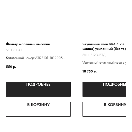
Фильтр масляный высокий
Ступичный узел ВАЗ 2123, 212
шлица) усиленный (без торм.д
SKU:
C1141
на машину
SKU:
2123-БТД
Каталожный номер: ATR2101-1012005
Усиленный ступичный узел с уси
LF101- -0451203154 21010101200584
550
р.
ступицей 2123, двухрядным под
21010101200583 NF-1001EURO 2101-
18 750
р.
от грузовика "Ивеко"
1012005
ПОДРОБНЕЕ
ПОДРОБНЕЕ
В КОРЗИНУ
В КОРЗИНУ