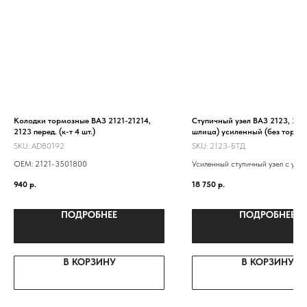
Колодки тормозные ВАЗ 2121-21214,
Ступичный узел ВАЗ 2123, 212
2123 перед. (к-т 4 шт.)
шлица) усиленный (без торм.д
на машину
SKU:
ADB0192
SKU:
2123-БТД
ОЕМ: 2121-3501800
Усиленный ступичный узел с уси
ступицей 2123, двухрядным под
940
р.
18 750
р.
от грузовика "Ивеко"
ПОДРОБНЕЕ
ПОДРОБНЕЕ
В КОРЗИНУ
В КОРЗИНУ