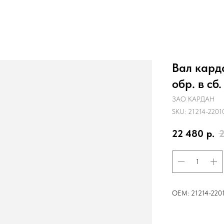
Вал карда
обр. в сб
ЗАО КАРДАН
SKU:
21214-2201
22 480
р.
2
ОЕМ: 21214-220