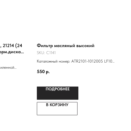
 21214 (24
Фильтр масляный высокий
орм.диска)
SKU:
C1141
Каталожный номер: ATR2101-1012005 LF101-
силенной
-0451203154 21010101200584
550
р.
одшипником от
21010101200583 NF-1001EURO 2101-
1012005
ПОДРОБНЕЕ
В КОРЗИНУ