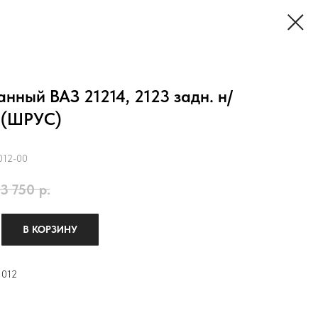
нный ВАЗ 21214, 2123 задн. н/
. (ШРУС)
012-00
3 750
р.
В КОРЗИНУ
1012