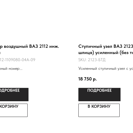
р воздушный ВАЗ 2112 инж.
Ступичный узел ВАЗ 2123,
ы
шлица) усиленный (без т
к-т на машину
12-1109080-04А-09
SKU:
2123-БТД
жный номер:
Усиленный ступичный узел с у
10901110
ступицей 2123, двухрядным п
18 750
р.
109080
грузовика "Ивеко"
ОДРОБНЕЕ
ПОДРОБНЕЕ
 КОРЗИНУ
В КОРЗИНУ