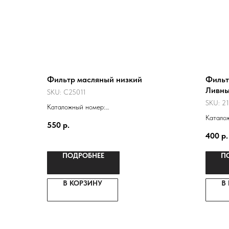
Фильтр масляный низкий
Фильт
Ливн
SKU:
C25011
SKU:
21
Каталожный номер:
21010101200584
Катало
550
р.
21010101200583
211201
400
р.
2112-1
ПОДРОБНЕЕ
П
В КОРЗИНУ
В