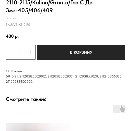
2110-2115/Kalina/Granta/Газ С Дв.
Змз-405/406/409
Startvolt
SKU:
VS-KS 0110
480
р.
В КОРЗИНУ
OEM номер
5946.21, 21120385502002, 21120385502001, 211203855020, 2112-3855020,
21120385502003
Смотрите также: