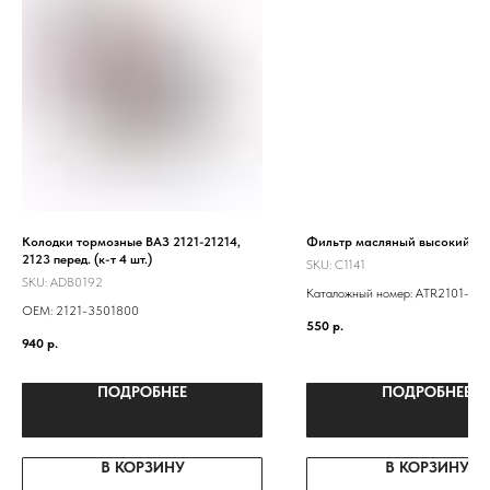
Колодки тормозные ВАЗ 2121-21214,
Фильтр масляный высокий
2123 перед. (к-т 4 шт.)
SKU:
C1141
SKU:
ADB0192
Каталожный номер: ATR2101-10
ОЕМ: 2121-3501800
LF101- -0451203154 21010101
550
р.
21010101200583 NF-1001EURO 
940
р.
1012005
ПОДРОБНЕЕ
ПОДРОБНЕЕ
В КОРЗИНУ
В КОРЗИНУ