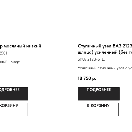
р масляный низкий
Ступичный узел ВАЗ 2123,
шлица) усиленный (без т
25011
к-т на машину
SKU:
2123-БТД
жный номер:
101200584
Усиленный ступичный узел с у
01200583
ступицей 2123, двухрядным п
18 750
р.
грузовика "Ивеко"
ОДРОБНЕЕ
ПОДРОБНЕЕ
 КОРЗИНУ
В КОРЗИНУ