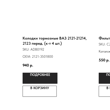
Колодки тормозные ВАЗ 2121-21214,
Фильт
2123 перед. (к-т 4 шт.)
SKU:
C
SKU:
ADB0192
Катало
ОЕМ: 2121-3501800
21010
550
р.
210101
940
р.
ПОДРОБНЕЕ
П
В КОРЗИНУ
В