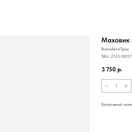
Маховик в
ВолгаАвтоПром
SKU:
2123-10051
3 750
р.
Каталожный номе