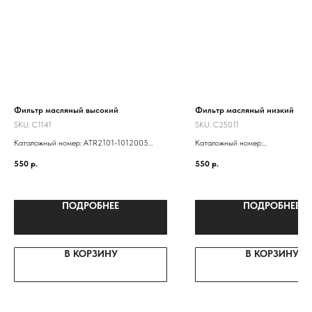
Фильтр масляный высокий
Фильтр масляный низкий
SKU:
C1141
SKU:
C25011
Каталожный номер: ATR2101-1012005
Каталожный номер:
LF101- -0451203154 21010101200584
21010101200584
550
р.
550
р.
21010101200583 NF-1001EURO 2101-
21010101200583
1012005
ПОДРОБНЕЕ
ПОДРОБНЕЕ
В КОРЗИНУ
В КОРЗИНУ