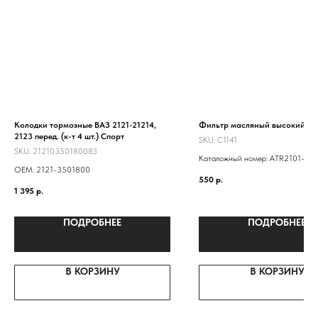
Колодки тормозные ВАЗ 2121-21214,
Фильтр масляный высокий
2123 перед. (к-т 4 шт.) Спорт
SKU:
C1141
SKU:
21210350180083
Каталожный номер: ATR2101-10
ОЕМ: 2121-3501800
LF101- -0451203154 21010101
550
р.
21010101200583 NF-1001EURO 
1 395
р.
1012005
ПОДРОБНЕЕ
ПОДРОБНЕЕ
В КОРЗИНУ
В КОРЗИНУ