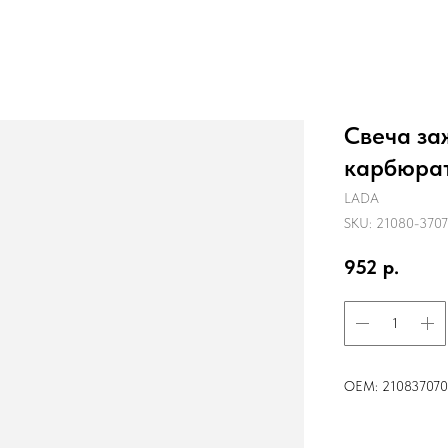
Свеча за
карбюрат
LADA
SKU:
21080-3707
952
р.
OEM: 210837070