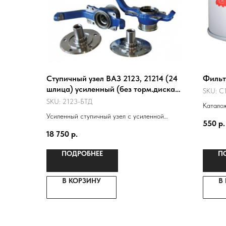
Ступичный узел ВАЗ 2123, 21214 (24
Фильт
шлица) усиленный (без торм.диска)
SKU:
C1
к-т на машину
SKU:
2123-БТД
Катало
Усиленный ступичный узел с усиленной
-04512
550
р.
ступицей 2123, двухрядным подшипником от
210101
18 750
р.
грузовика "Ивеко"
101200
ПОДРОБНЕЕ
П
В КОРЗИНУ
В