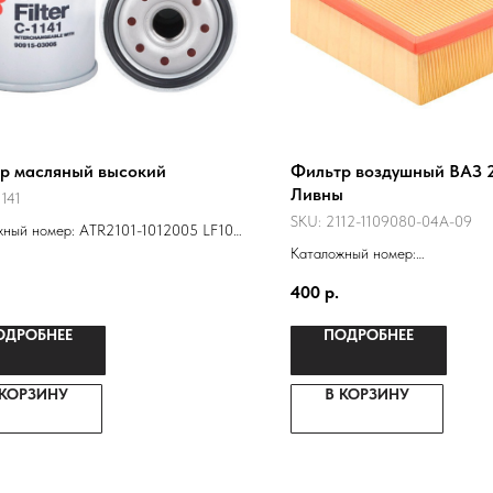
р масляный высокий
Фильтр воздушный ВАЗ 2
Ливны
141
SKU:
2112-1109080-04А-09
жный номер: ATR2101-1012005 LF101-
03154 21010101200584
Каталожный номер:
01200583 NF-1001EURO 2101-
21120110901110
400
р.
5
2112-1109080
ОДРОБНЕЕ
ПОДРОБНЕЕ
 КОРЗИНУ
В КОРЗИНУ